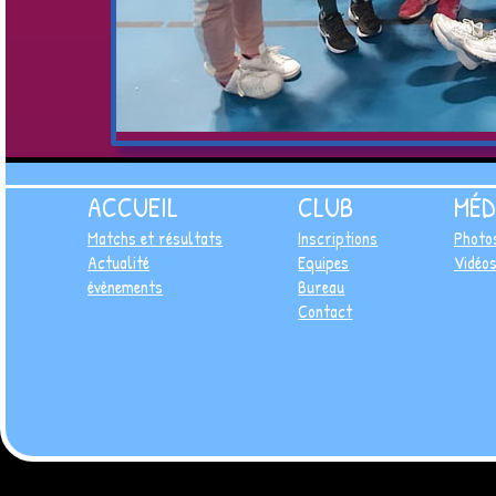
ACCUEIL
CLUB
MÉD
Matchs et résultats
Inscriptions
Photo
Actualité
Equipes
Vidéo
évènements
Bureau
Contact