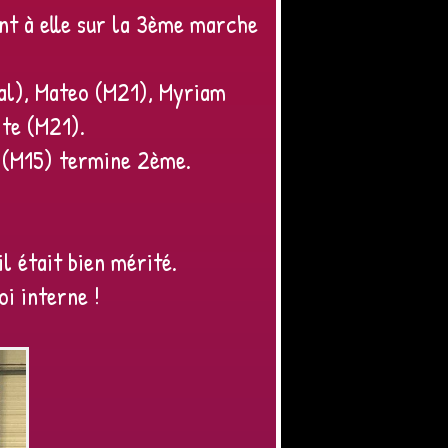
ant à elle sur la 3ème marche
nal), Mateo (M21), Myriam
ite (M21).
n (M15) termine 2ème.
l était bien mérité.
oi interne !