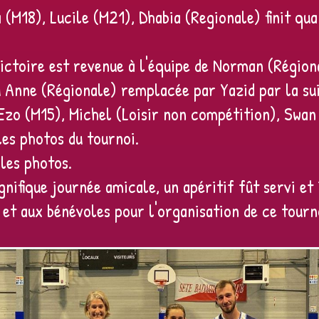
a (M18), Lucile (M21), Dhabia (Regionale) finit qu
victoire est revenue à l'équipe de Norman (Régio
u Anne (Régionale) remplacée par Yazid par la su
 Ezo (M15), Michel (Loisir non compétition), Swa
les photos du tournoi.
les photos.
nifique journée amicale, un apéritif fût servi et i
 et aux bénévoles pour l'organisation de ce tourn