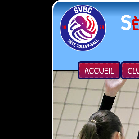
S
ACCUEIL
CL