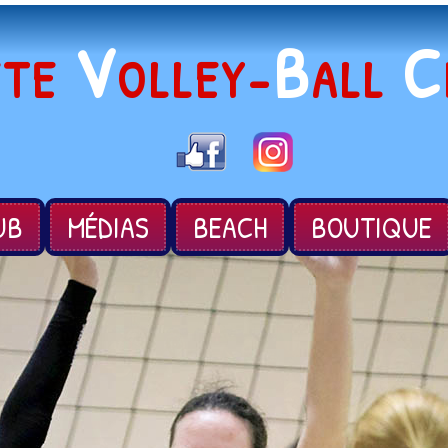
V
B
C
ÈTE
OLLEY-
ALL
UB
MÉDIAS
BEACH
BOUTIQUE