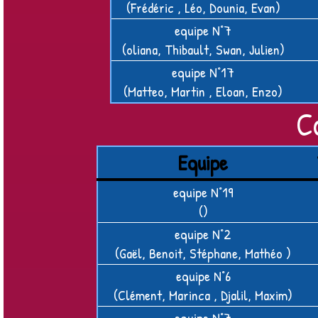
(Frédéric , Léo, Dounia, Evan)
equipe N°7
(oliana, Thibault, Swan, Julien)
equipe N°17
(Matteo, Martin , Eloan, Enzo)
C
Equipe
equipe N°19
()
equipe N°2
(Gaël, Benoit, Stéphane, Mathéo )
equipe N°6
(Clément, Marinca , Djalil, Maxim)
equipe N°7