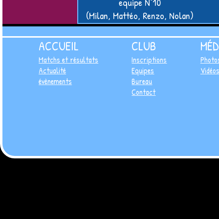
equipe N°10
(Milan, Mattéo, Renzo, Nolan)
ACCUEIL
CLUB
MÉD
Matchs et résultats
Inscriptions
Photo
Actualité
Equipes
Vidéo
évènements
Bureau
Contact