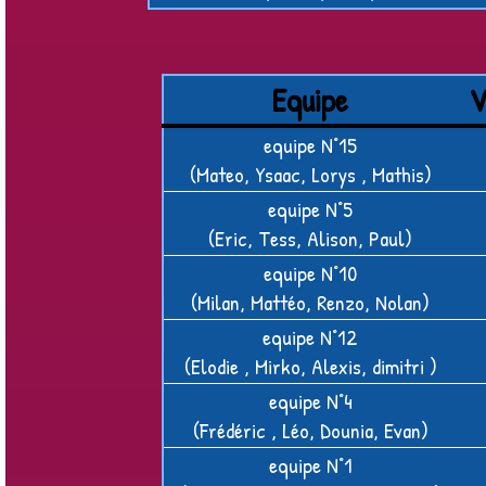
Equipe
V
equipe N°15
(Mateo, Ysaac, Lorys , Mathis)
equipe N°5
(Eric, Tess, Alison, Paul)
equipe N°10
(Milan, Mattéo, Renzo, Nolan)
equipe N°12
(Elodie , Mirko, Alexis, dimitri )
equipe N°4
(Frédéric , Léo, Dounia, Evan)
equipe N°1