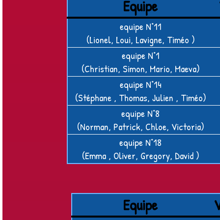
Equipe
equipe N°11
(Lionel, Loui, Lavigne, Timéo )
equipe N°1
(Christian, Simon, Mario, Maeva)
equipe N°14
(Stéphane , Thomas, Julien , Timéo)
equipe N°8
(Norman, Patrick, Chloe, Victoria)
equipe N°18
(Emma , Oliver, Gregory, David )
Equipe
V