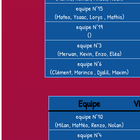
equipe N°15
(Mateo, Ysaac, Lorys , Mathis)
equipe N°19
()
equipe N°3
(Merwan, Kevin, Enzo, Eléa)
equipe N°6
(Clément, Marinca , Djalil, Maxim)
Equipe
Vi
equipe N°10
(Milan, Mattéo, Renzo, Nolan)
equipe N°4