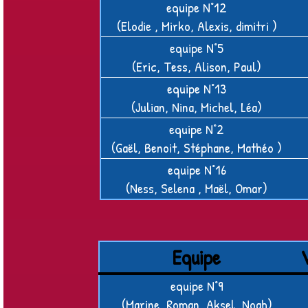
equipe N°12
(Elodie , Mirko, Alexis, dimitri )
equipe N°5
(Eric, Tess, Alison, Paul)
equipe N°13
(Julian, Nina, Michel, Léa)
equipe N°2
(Gaël, Benoit, Stéphane, Mathéo )
equipe N°16
(Ness, Selena , Maël, Omar)
Equipe
V
equipe N°9
(Marine, Roman, Aksel, Noah)