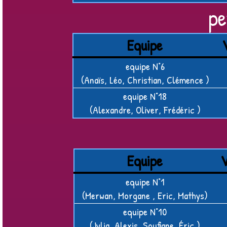
pe
Equipe
equipe N°6
(Anaïs, Léo, Christian, Clémence )
equipe N°18
(Alexandre, Oliver, Frédéric )
Equipe
V
equipe N°1
(Merwan, Morgane , Eric, Mathys)
equipe N°10
(Jylia, Alexis, Soufiane, Éric )