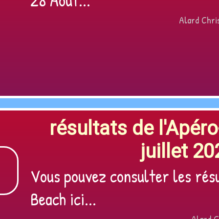
28 Août...
Alard Chris
résultats de l'Apér
juillet 20
Vous pouvez consulter les rés
Beach ici...
Alard C