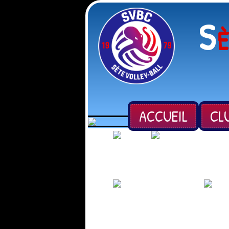
S
ACCUEIL
CL