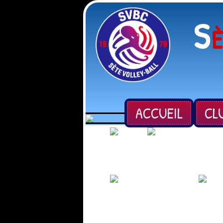
S
ACCUEIL
CL